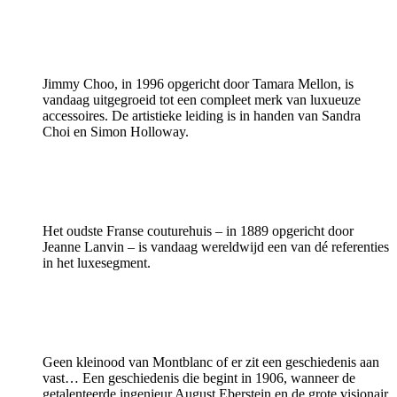
Jimmy Choo, in 1996 opgericht door Tamara Mellon, is
vandaag uitgegroeid tot een compleet merk van luxueuze
accessoires. De artistieke leiding is in handen van Sandra
Choi en Simon Holloway.
Het oudste Franse couturehuis – in 1889 opgericht door
Jeanne Lanvin – is vandaag wereldwijd een van dé referenties
in het luxesegment.
Geen kleinood van Montblanc of er zit een geschiedenis aan
vast… Een geschiedenis die begint in 1906, wanneer de
getalenteerde ingenieur August Eberstein en de grote visionair