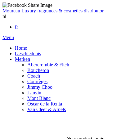
Moureau
Luxury fragrances & cosmetics distributor
nl
fr
Menu
Home
Geschiedenis
Merken
Abercrombie & Fitch
Boucheron
Coach
Courrèges
Jimmy Choo
Lanvin
Mont Blanc
Oscar de la Renta
Van Cleef & Arpels
New product range