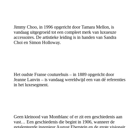
Jimmy Choo, in 1996 opgericht door Tamara Mellon, is
vandaag uitgegroeid tot een compleet merk van luxueuze
accessoires. De artistieke leiding is in handen van Sandra
Choi en Simon Holloway.
Het oudste Franse couturehuis – in 1889 opgericht door
Jeanne Lanvin – is vandaag wereldwijd een van dé referenties
in het luxesegment.
Geen kleinood van Montblanc of er zit een geschiedenis aan
vast… Een geschiedenis die begint in 1906, wanneer de
getalenteerde ingenieur August Eberstein en de grote visionair