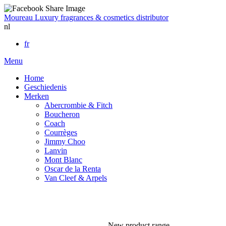
Moureau
Luxury fragrances & cosmetics distributor
nl
fr
Menu
Home
Geschiedenis
Merken
Abercrombie & Fitch
Boucheron
Coach
Courrèges
Jimmy Choo
Lanvin
Mont Blanc
Oscar de la Renta
Van Cleef & Arpels
New product range