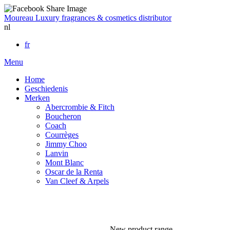
Moureau
Luxury fragrances & cosmetics distributor
nl
fr
Menu
Home
Geschiedenis
Merken
Abercrombie & Fitch
Boucheron
Coach
Courrèges
Jimmy Choo
Lanvin
Mont Blanc
Oscar de la Renta
Van Cleef & Arpels
New product range