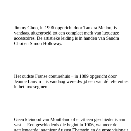
Jimmy Choo, in 1996 opgericht door Tamara Mellon, is
vandaag uitgegroeid tot een compleet merk van luxueuze
accessoires. De artistieke leiding is in handen van Sandra
Choi en Simon Holloway.
Het oudste Franse couturehuis – in 1889 opgericht door
Jeanne Lanvin – is vandaag wereldwijd een van dé referenties
in het luxesegment.
Geen kleinood van Montblanc of er zit een geschiedenis aan
vast… Een geschiedenis die begint in 1906, wanneer de
getalenteerde ingenieur August Eberstein en de grote visionair