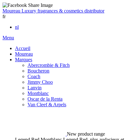
Moureau
Luxury fragrances & cosmetics distributor
fr
nl
Menu
Accueil
Moureau
Marques
Abercrombie & Fitch
Boucheron
Coach
Jimmy Choo
Lanvin
Montblanc
Oscar de la Renta
Van Cleef & Arpels
New product range
Legend Red
Montblanc Legend Red, plus audacieux et